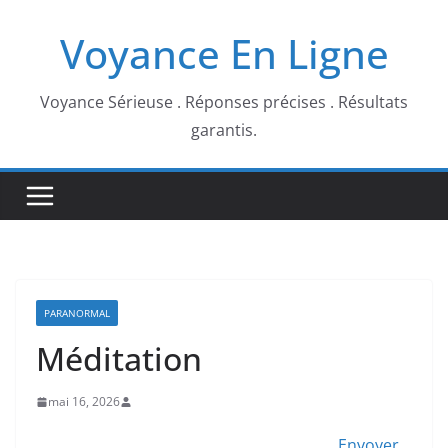
Passer
Voyance En Ligne
au
contenu
Voyance Sérieuse . Réponses précises . Résultats
garantis.
PARANORMAL
Méditation
mai 16, 2026
Envoyer