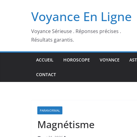
Passer
Voyance En Ligne
au
contenu
Voyance Sérieuse . Réponses précises .
Résultats garantis.
ACCUEIL
HOROSCOPE
VOYANCE
AS
CONTACT
PARANORMAL
Magnétisme